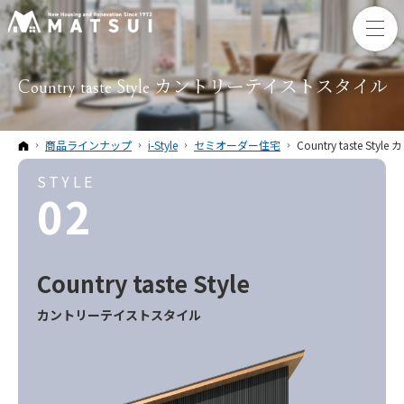
Country taste Style カントリーテイストスタイル
ホーム
商品ラインナップ
i-Style
セミオーダー住宅
Country taste S
STYLE
02
Country taste
Style
カントリーテイスト
スタイル